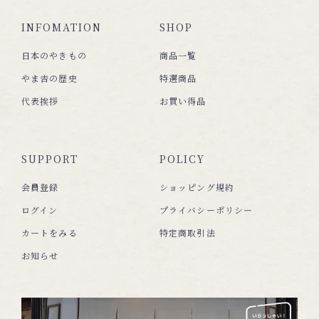
INFOMATION
SHOP
日本のやきもの
商品一覧
やま𠮷の歴史
特選商品
代表挨拶
お買い得品
SUPPORT
POLICY
会員登録
ショッピング規約
ログイン
プライバシーポリシー
カートをみる
特定商取引法
お知らせ